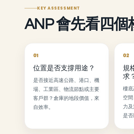
KEY ASSESSMENT
ANP 會先看四
01
02
位置是否支撐用途？
規
求
是否接近高速公路、港口、機
樓底
場、工業區、物流節點或主要
空間
客戶群？倉庫的地段價值，來
力及
自效率。
是否