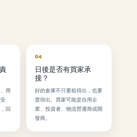
04
責
日後是否有買家承
接？
險、用
好的倉庫不只要租得出，也要
租安
賣得出。買家可能是自用企
清，回
業、投資者、物流營運商或開
發商。