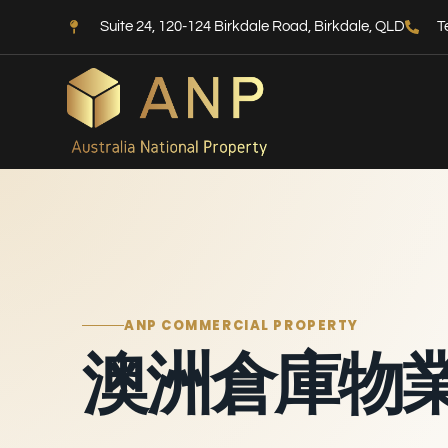
Suite 24, 120-124 Birkdale Road, Birkdale, QLD
T
ANP COMMERCIAL PROPERTY
澳洲倉庫物