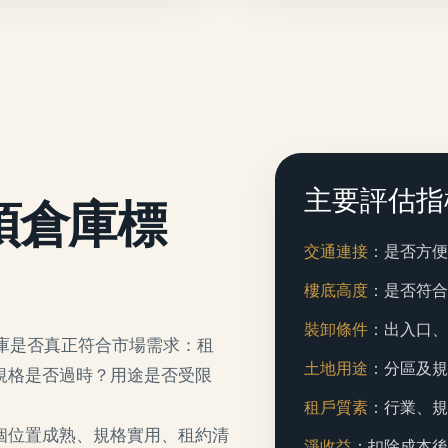
主要評估指
項倉庫標
交通連接
：是否方
樓底高度
：是否符
裝卸條件
：出入口
倉庫是否真正符合市場需求：租
土地用途
：分區及
規格是否過時？用途是否受限
租戶質素
：行業、
個位置成熟、規格實用、租約清
淨收益
：扣除成本