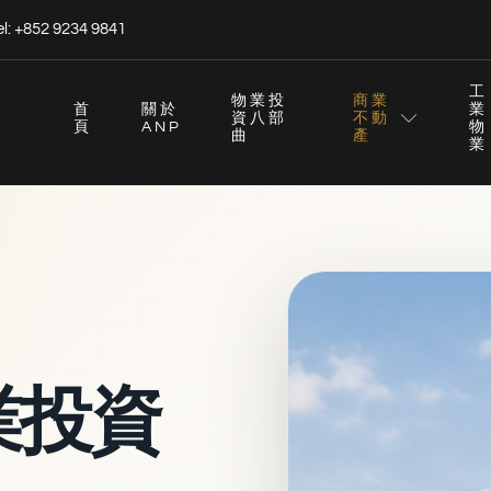
el: +852 9234 9841
工
物業投
商業
首
關於
業
資八部
不動
頁
ANP
物
曲
產
業
業投資