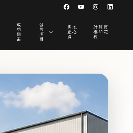
成
發
房地
計算買
功
展
產心
樓印花
個
項
得
稅
案
目