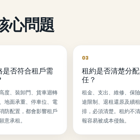
個核心問題
03
格是否符合租戶需
租約是否清楚分配
？
任？
高度、裝卸門、貨車迴轉
租金、支出、維修、保
、地面承重、停車位、電
途限制、退租還原及續
消防配置，都會影響租戶
排，必須清楚。租約不
願意承租。
報容易被成本侵蝕。