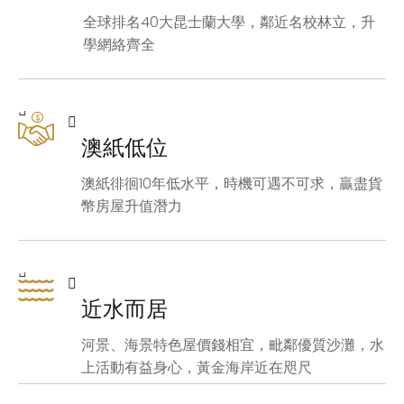
全球排名40大昆士蘭大學，鄰近名校林立，升
學網絡齊全
澳紙低位
澳紙徘徊10年低水平，時機可遇不可求，贏盡貨
幣房屋升值潛力
近水而居
河景、海景特色屋價錢相宜，毗鄰優質沙灘，水
上活動有益身心，黃金海岸近在咫尺