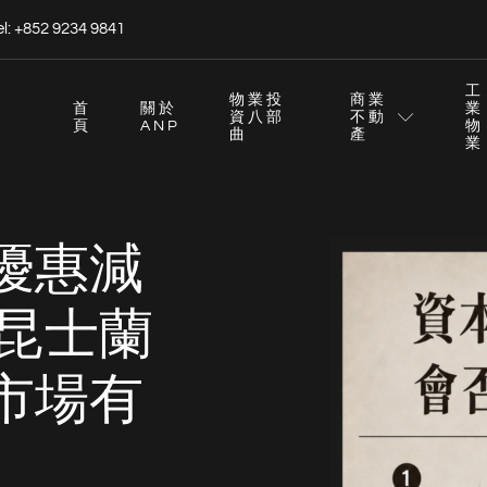
el: +852 9234 9841
工
物業投
商業
首
關於
業
資八部
不動
頁
ANP
物
曲
產
業
優惠減
對昆士蘭
市場有