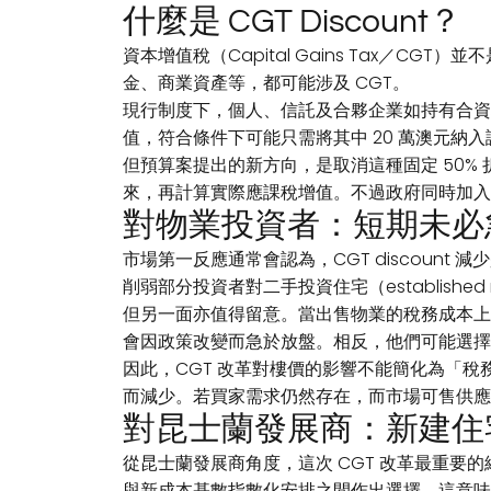
什麼是 CGT Discount？
資本增值稅（Capital Gains Tax
金、商業資產等，都可能涉及 CGT。
現行制度下，個人、信託及合夥企業如持有合資格資產
值，符合條件下可能只需將其中 20 萬澳元
但預算案提出的新方向，是取消這種固定 50%
來，再計算實際應課稅增值。不過政府同時加入
對物業投資者：短期未必
市場第一反應通常會認為，CGT discou
削弱部分投資者對二手投資住宅（established
但另一面亦值得留意。當出售物業的稅務成本上
會因政策改變而急於放盤。相反，他們可能選擇繼續持
因此，CGT 改革對樓價的影響不能簡化為「
而減少。若買家需求仍然存在，而市場可售供應
對昆士蘭發展商：新建住
從昆士蘭發展商角度，這次 CGT 改革最重要的細節
與新成本基數指數化安排之間作出選擇。這意味