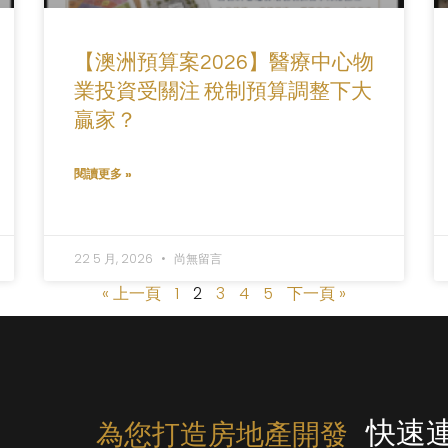
【澳洲預算案2026】醫療中心物
業投資受關注 稅制預算調整下大
贏家？
閱讀更多 »
22 5 月, 2026
尚無留言
« 上一頁
1
2
3
4
5
下一頁 »
快速
為您打造房地產開發