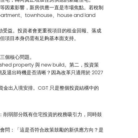
等因素影響，新房供應一直是市場焦點。若稅制
t、townhouse、house and land
自動受益。投資者會更重視項目的租金回報、落成
但項目本身仍需有足夠基本面支持。
三個核心問題。
 property 與 new build。第二，投資策
及退出時機是否清晰？因為改革只適用於 2027
及資金出入境安排。CGT 只是整個投資結構中的
向：削弱部分既有住宅投資的稅務吸引力，同時鼓
會問：「這是否符合政策鼓勵的新供應方向？是