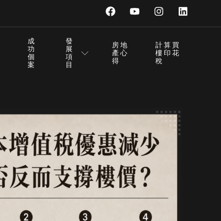
成
發
房地
計算買
功
展
產心
樓印花
個
項
得
稅
案
目