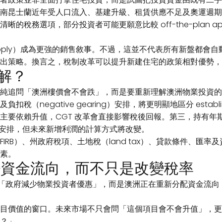
南昆士蘭近年受人口流入、基建升級、租賃供應不足及奧運週期
項，部分投資者可能更願意比較 off-the-plan apartmen
upply）成為更強的銷售敘事。不過，這並不代表所有新盤都會
出策略。換言之，稅制改革可以提升新建住宅的政策相對優勢，
解？
純追問「澳洲樓價會不會跌」，而是要重新理解澳洲物業投資的
gative gearing）安排，將更明顯地區分 established
要依賴升值，CGT 改革會直接影響稅後回報。第三，持有年期
過渡安排，但未來新增利潤的計算方式將改變。
RB）、州政府稅項、土地稅（land tax）、貸款條件、匯率
素。
變資金流向，而不只是改變稅率
不只是「政府減少物業投資者優惠」，而是澳洲正在重新分配資金流
目價值的窗口。未來市場不只會問「這個項目會不會升值」，更
？」