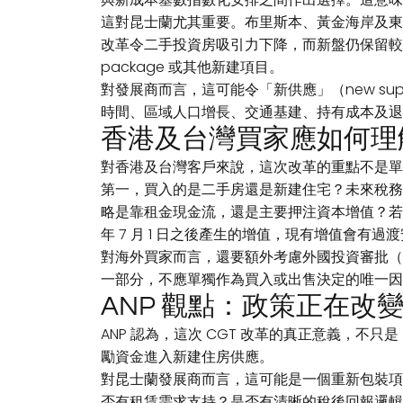
這對昆士蘭尤其重要。布里斯本、黃金海岸及東
改革令二手投資房吸引力下降，而新盤仍保留較清晰的稅務選
package 或其他新建項目。
對發展商而言，這可能令「新供應」（new s
時間、區域人口增長、交通基建、持有成本及退
香港及台灣買家應如何理
對香港及台灣客戶來說，這次改革的重點不是單
第一，買入的是二手房還是新建住宅？未來稅務及負扣稅（ne
略是靠租金現金流，還是主要押注資本增值？若主
年 7 月 1 日之後產生的增值，現有增值會有
對海外買家而言，還要額外考慮外國投資審批（FI
一部分，不應單獨作為買入或出售決定的唯一因
ANP 觀點：政策正在改
ANP 認為，這次 CGT 改革的真正意義，
勵資金進入新建住房供應。
對昆士蘭發展商而言，這可能是一個重新包裝項
否有租賃需求支持？是否有清晰的稅後回報邏輯