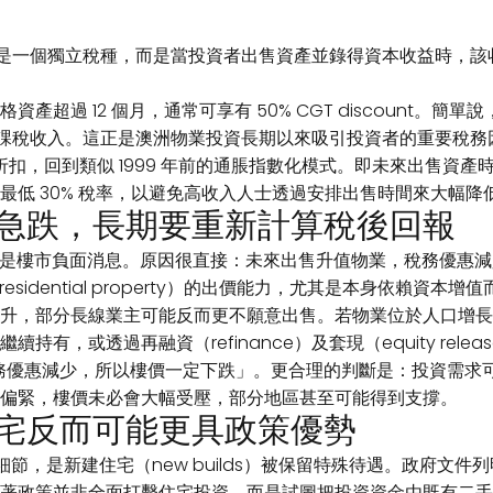
／CGT）並不是一個獨立稅種，而是當投資者出售資產並錄得資本收益
超過 12 個月，通常可享有 50% CGT discount。簡單
納入課稅收入。這正是澳洲物業投資長期以來吸引投資者的重要稅務
 折扣，回到類似 1999 年前的通脹指數化模式。即未來出售資
最低 30% 稅率，以避免高收入人士透過安排出售時間來大幅降
急跌，長期要重新計算稅後回報
nt 減少是樓市負面消息。原因很直接：未來出售升值物業，稅務優
 residential property）的出價能力，尤其是本身依賴資
升，部分長線業主可能反而更不願意出售。若物業位於人口增長
有，或透過再融資（refinance）及套現（equity rel
稅務優惠減少，所以樓價一定下跌」。更合理的判斷是：投資需求
偏緊，樓價未必會大幅受壓，部分地區甚至可能得到支撐。
宅反而可能更具政策優勢
，是新建住宅（new builds）被保留特殊待遇。政府文件列明，新
著政策並非全面打擊住宅投資，而是試圖把投資資金由既有二手