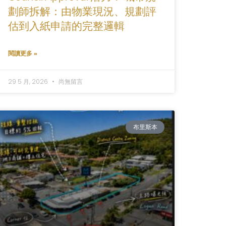
劃師拆解：由物業現況、規劃評
估到入紙申請的完整邏輯
閱讀更多 »
29 5 月, 2026
尚無留言
布里斯本