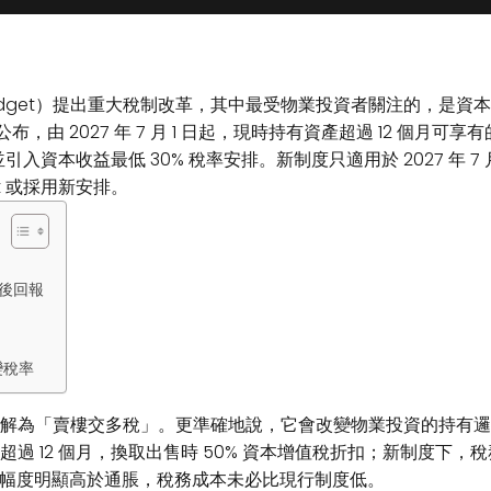
Budget）提出重大稅制改革，其中最受物業投資者關注的，是資本增值稅優惠
布，由 2027 年 7 月 1 日起，現時持有資產超過 12 個月可享有的
n），並引入資本收益最低 30% 稅率安排。新制度只適用於 2027 年
unt 或採用新安排。
後回報
變稅率
「賣樓交多稅」。更準確地說，它會改變物業投資的持有邏輯、出售時
過 12 個月，換取出售時 50% 資本增值稅折扣；新制度下
若物業升值幅度明顯高於通脹，稅務成本未必比現行制度低。