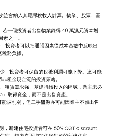
時，該收益會納入其應課稅收入計算。物業、股票、基
說，若一個投資者出售物業錄得 40 萬澳元資本增
因素之一。
產時，投資者可以把通脹因素從成本基數中反映出
低稅務負擔。
惠減少，投資者可保留的稅後利潤可能下降。這可能
本增值而非租金現金流的投資策略。
、租賃需求強、基建持續投入的區域，業主未必
ease）取得資金，而不是出售資產。
可能被削弱，但二手盤源亦可能因業主不願出售
建住宅投資者可在 50% CGT discount
住宅，轉向真正增加住房供應的新建住宅。