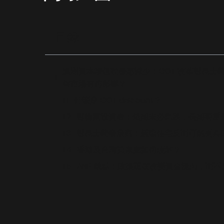
目錄
澳洲資本增值稅優惠減少：CGT 改革對昆士
盤市場有何影響？
什麼是 CGT discount？
對物業投資者：短期未必急跌，長期要重
對昆士蘭發展商：新建住宅反而可能更具
香港及台灣買家應如何理解？
ANP 觀點：政策正在改變資金流向，而