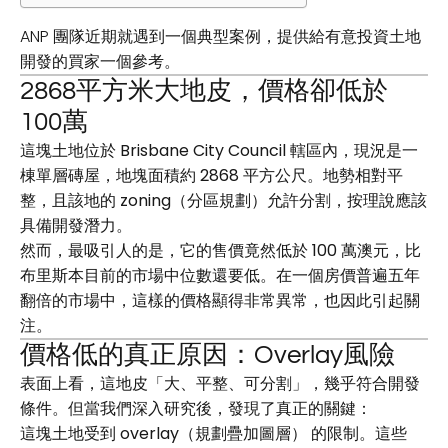
ANP 團隊近期就遇到一個典型案例，提供給有意投資土地
開發的買家一個參考。
2868平方米大地皮，價格卻低於
100萬
這塊土地位於
Brisbane City Council
轄區內，現況是一
棟單層磚屋，地塊面積約
2868 平方公尺
。地勢相對平
整，且該地的
zoning（分區規劃）允許分割
，按理說應該
具備開發潛力。
然而，最吸引人的是，它的售價竟然低於
100 萬澳元
，比
布里斯本目前的市場中位數還要低。在一個房價普遍五年
翻倍的市場中，這樣的價格顯得非常異常，也因此引起關
注。
價格低的真正原因：Overlay風險
表面上看，這地皮「大、平整、可分割」，幾乎符合開發
條件。但當我們深入研究後，發現了真正的關鍵：
這塊土地受到
overlay（規劃疊加圖層）
的限制。這些