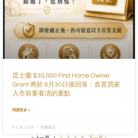
昆士蘭 $30,000 First Home Owner
Grant 將於 6月30日後回落：首置買家
入市前要看清的重點
閱讀更多 »
5 6 月, 2026
尚無留言
« 上一頁
1
2
3
4
5
下一頁 »