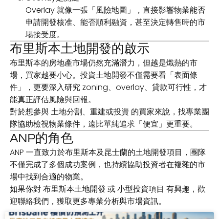
Overlay 就像一張「風險地圖」，直接影響物業能否
申請開發核准、能否順利融資，甚至決定轉售時的市
場接受度。
布里斯本土地開發的啟示
布里斯本的房地產市場仍然充滿潛力，但越是熾熱的市
場，買家越要小心。投資土地開發不僅需要看「表面條
件」，更要深入研究 zoning、overlay、貸款可行性，才
能真正評估風險與回報。
對於想參與
土地分割、重建或投資
的買家來說，找專業團
隊協助檢視物業條件，遠比單純追求「便宜」更重要。
ANP的角色
ANP 一直致力於布里斯本及昆士蘭的土地開發項目，團隊
不僅完成了多個成功案例，也持續協助投資者在複雜的市
場中找到合適的物業。
如果你對
布里斯本土地開發
或
小型投資項目
有興趣，歡
迎聯絡我們，獲取更多專業分析與市場資訊。