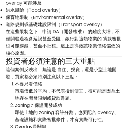
overlay 可能涉及：
洪水風險（Flood overlay）
保育地限制（Environmental overlay）
道路規劃或基礎建設限制（Transport overlay）
在這些限制之下，申請
DA（開發核准）
的難度大增，不
僅開發過程會延誤甚至受阻，銀行對這類物業的
貸款審批
也可能趨嚴，甚至不批核。這正是導致該物業價格偏低的
核心原因。
投資者必須注意的三大重點
這個案例反映出，無論是
自住、投資，還是小型土地開
發
，買家都必須特別注意以下三點：
不要只看價格
市場價低於平均，不代表撿到便宜，很可能是因為土
地存在開發限制或貸款難題。
Zoning ≠ 保證開發成功
即使土地的 zoning 容許分割，也要配合 overlay、
基礎設施和實際審批條件，才有實際可行性。
Overlay是關鍵