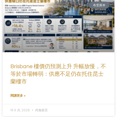
布里斯本
Brisbane 樓價仍預測上升 升幅放慢，不
等於市場轉弱：供應不足仍在托住昆士
蘭樓市
閱讀更多 »
19 6 月, 2026
尚無留言